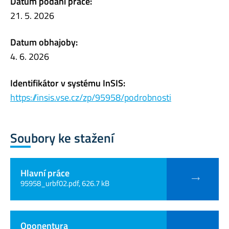
Datum podání práce:
21. 5. 2026
Datum obhajoby:
4. 6. 2026
Identifikátor v systému InSIS:
https://insis.vse.cz/zp/95958/podrobnosti
Soubory ke stažení
Hlavní práce
95958_urbf02.pdf, 626.7 kB
Oponentura