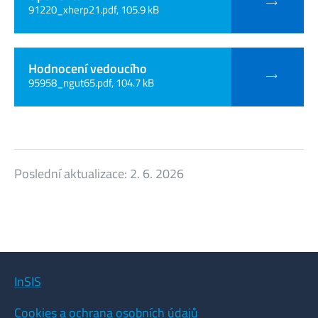
91220_xherp21.pdf, 105.9 kB
Hodnocení vedoucího
95958_ngut65.pdf, 104.7 kB
Poslední aktualizace:
2. 6. 2026
InSIS
Cookies a ochrana osobních údajů