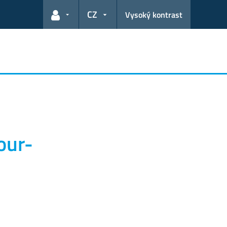
CZ
Vysoký kontrast
Odkazy pro uživatele
our-