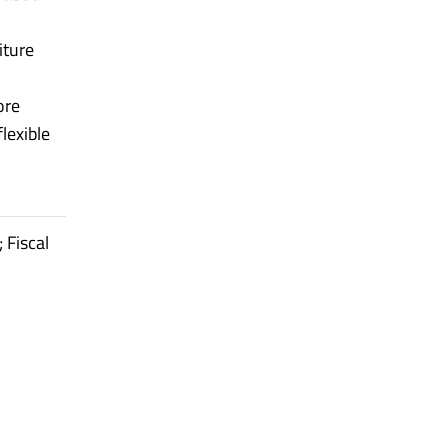
iture
ore
lexible
 Fiscal