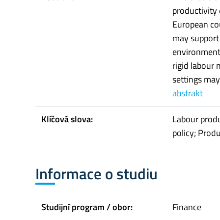
productivity
European cou
may support p
environment 
rigid labour
settings may 
abstrakt
Klíčová slova:
Labour produ
policy; Prod
Informace o studiu
Studijní program / obor:
Finance