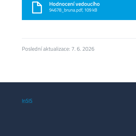
Hodnocení vedoucího
94678_bruna.pdf, 109 kB
Poslední aktualizace:
7. 6. 2026
InSIS