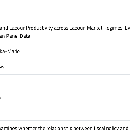
y and Labour Productivity across Labour-Market Regimes: E
an Panel Data
ika-Marie
is
n
examines whether the relationship between fiscal policy and