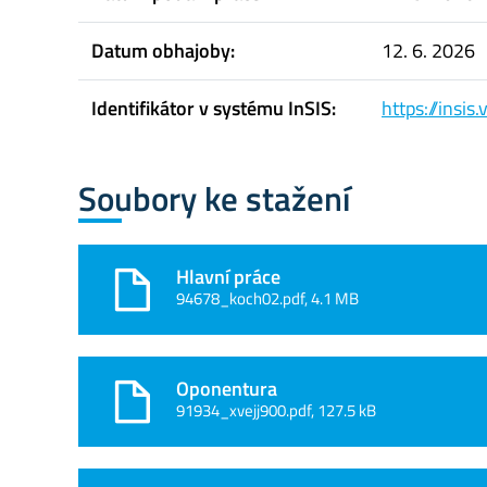
Datum obhajoby:
12. 6. 2026
Identifikátor v systému InSIS:
https://insi
Soubory ke stažení
Hlavní práce
94678_koch02.pdf, 4.1 MB
Oponentura
91934_xvejj900.pdf, 127.5 kB