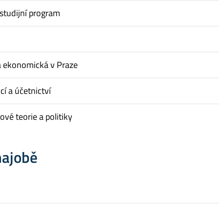
studijní program
a ekonomická v Praze
cí a účetnictví
vé teorie a politiky
hajobě