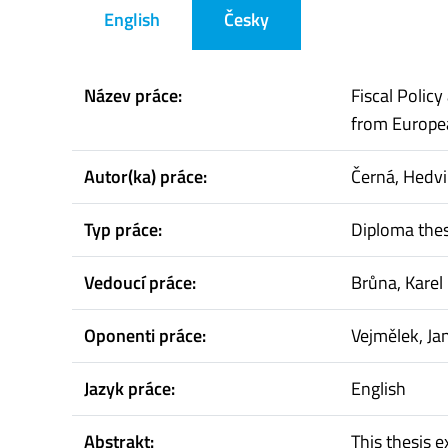
English
Česky
Název práce:
Fiscal Polic
from Europe
Autor(ka) práce:
Černá, Hedv
Typ práce:
Diploma thes
Vedoucí práce:
Brůna, Karel
Oponenti práce:
Vejmělek, Ja
Jazyk práce:
English
Abstrakt:
This thesis 