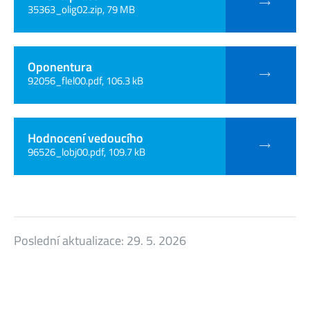
35363_olig02.zip, 79 MB
Oponentura
92056_flel00.pdf, 106.3 kB
Hodnocení vedoucího
96526_lobj00.pdf, 109.7 kB
Poslední aktualizace:
29. 5. 2026