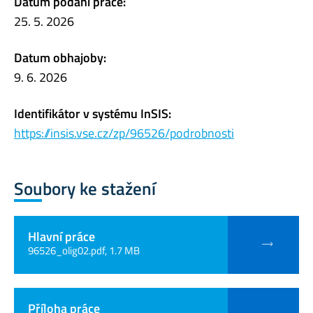
Datum podání práce:
25. 5. 2026
Datum obhajoby:
9. 6. 2026
Identifikátor v systému InSIS:
https://insis.vse.cz/zp/96526/podrobnosti
Soubory ke stažení
Hlavní práce
96526_olig02.pdf, 1.7 MB
Příloha práce