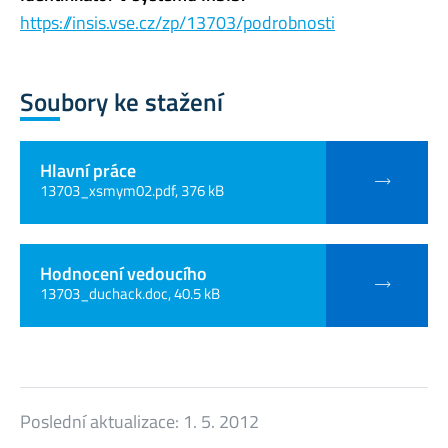
https://insis.vse.cz/zp/13703/podrobnosti
Soubory ke stažení
Hlavní práce
13703_xsmym02.pdf, 376 kB
Hodnocení vedoucího
13703_duchack.doc, 40.5 kB
Poslední aktualizace:
1. 5. 2012