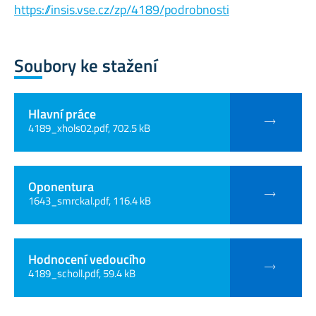
https://insis.vse.cz/zp/4189/podrobnosti
Soubory ke stažení
Hlavní práce
4189_xhols02.pdf, 702.5 kB
Oponentura
1643_smrckal.pdf, 116.4 kB
Hodnocení vedoucího
4189_scholl.pdf, 59.4 kB