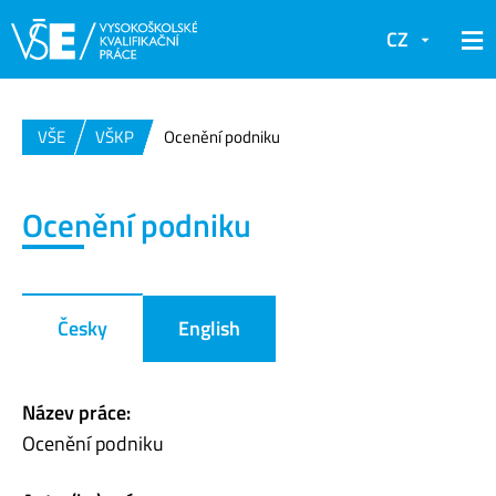
CZ
VŠE
VŠKP
Ocenění podniku
Ocenění podniku
Česky
English
Název práce:
Ocenění podniku