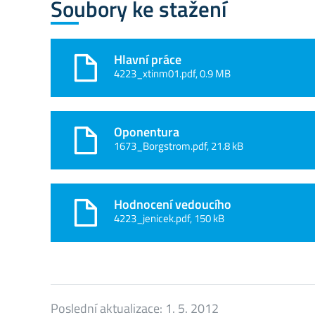
Soubory ke stažení
Hlavní práce
4223_xtinm01.pdf, 0.9 MB
Oponentura
1673_Borgstrom.pdf, 21.8 kB
Hodnocení vedoucího
4223_jenicek.pdf, 150 kB
Poslední aktualizace:
1. 5. 2012