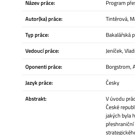
Název práce:
Program pře
Autor(ka) práce:
Tintěrová, M
Typ práce:
Bakalářská p
Vedoucí práce:
Jeníček, Vlad
Oponenti práce:
Borgstrom, A
Jazyk práce:
Česky
Abstrakt:
V úvodu prác
České republi
jakých byla 
přeshraniční 
strategickéh