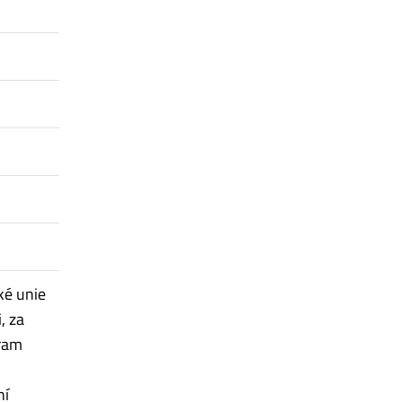
ké unie
, za
gram
ní