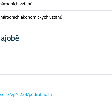
inárodních vztahů
inárodních ekonomických vztahů
hajobě
s.vse.cz/zp/4223/podrobnosti