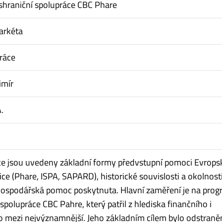
shraniční spolupráce CBC Phare
arkéta
ráce
imír
.
e jsou uvedeny základní formy předvstupní pomoci Evrops
ce (Phare, ISPA, SAPARD), historické souvislosti a okolnosti
hospodářská pomoc poskytnuta. Hlavní zaměření je na pro
spolupráce CBC Pahre, který patřil z hlediska finančního i
o mezi nejvýznamnější. Jeho základním cílem bylo odstraně