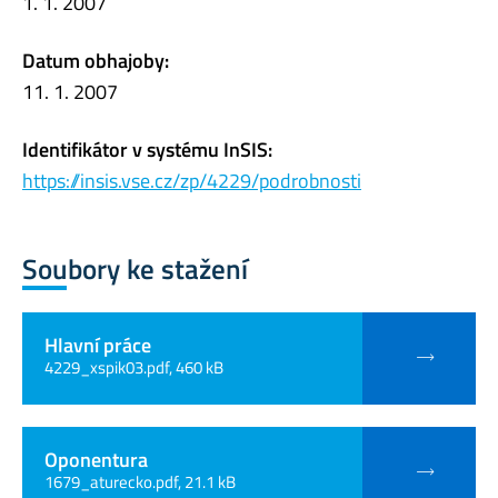
1. 1. 2007
Datum obhajoby:
11. 1. 2007
Identifikátor v systému InSIS:
https://insis.vse.cz/zp/4229/podrobnosti
Soubory ke stažení
Hlavní práce
4229_xspik03.pdf, 460 kB
Oponentura
1679_aturecko.pdf, 21.1 kB