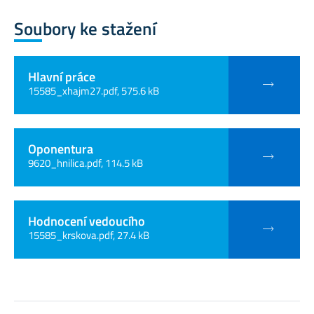
Soubory ke stažení
Hlavní práce
15585_xhajm27.pdf, 575.6 kB
Oponentura
9620_hnilica.pdf, 114.5 kB
Hodnocení vedoucího
15585_krskova.pdf, 27.4 kB