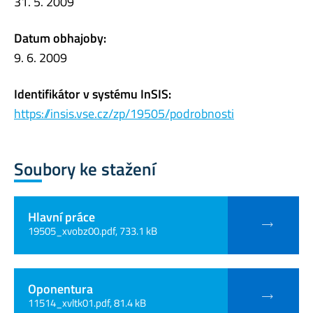
31. 5. 2009
Datum obhajoby:
9. 6. 2009
Identifikátor v systému InSIS:
https://insis.vse.cz/zp/19505/podrobnosti
Soubory ke stažení
Hlavní práce
19505_xvobz00.pdf, 733.1 kB
Oponentura
11514_xvltk01.pdf, 81.4 kB