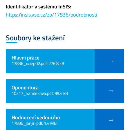
Identifikátor v systému InSIS:
https://insis.vse.cz/zp/17836/podrobnosti
Soubory ke stažení
Hlavní práce
17836_xciep02.pdf, 276.8 kB
Oponentura
10217_Samleková.pdf, 99.4 kB
Hodnocení vedoucího
17836_janjiri.pdf, 1.4 MB