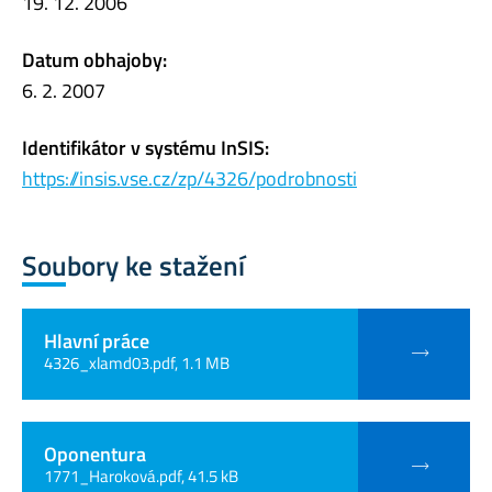
19. 12. 2006
Datum obhajoby:
6. 2. 2007
Identifikátor v systému InSIS:
https://insis.vse.cz/zp/4326/podrobnosti
Soubory ke stažení
Hlavní práce
4326_xlamd03.pdf, 1.1 MB
Oponentura
1771_Haroková.pdf, 41.5 kB