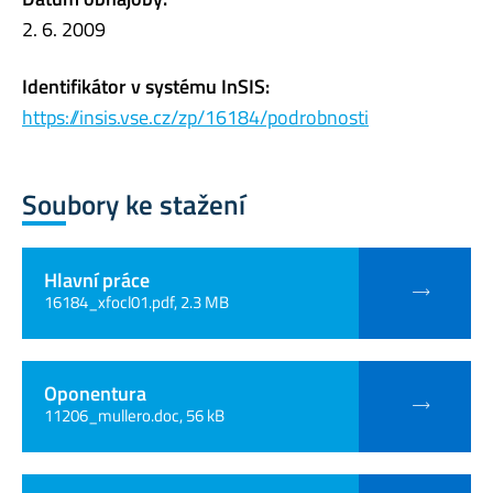
2. 6. 2009
Identifikátor v systému InSIS:
https://insis.vse.cz/zp/16184/podrobnosti
Soubory ke stažení
Hlavní práce
16184_xfocl01.pdf, 2.3 MB
Oponentura
11206_mullero.doc, 56 kB