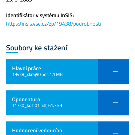
Identifikátor v systému InSIS:
https://insis.vse.cz/zp/19438/podrobnosti
Soubory ke stažení
Hlavní práce
19438_xkraj90.pdf, 1.1 MB
Oponentura
11730_kolb01.pdf, 61.7 kB
Hodnocení vedoucího