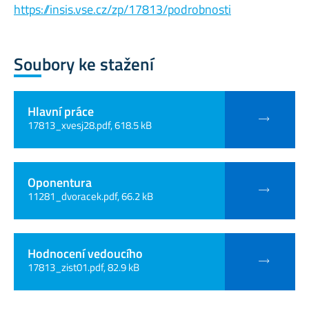
https://insis.vse.cz/zp/17813/podrobnosti
Soubory ke stažení
Hlavní práce
17813_xvesj28.pdf, 618.5 kB
Oponentura
11281_dvoracek.pdf, 66.2 kB
Hodnocení vedoucího
17813_zist01.pdf, 82.9 kB