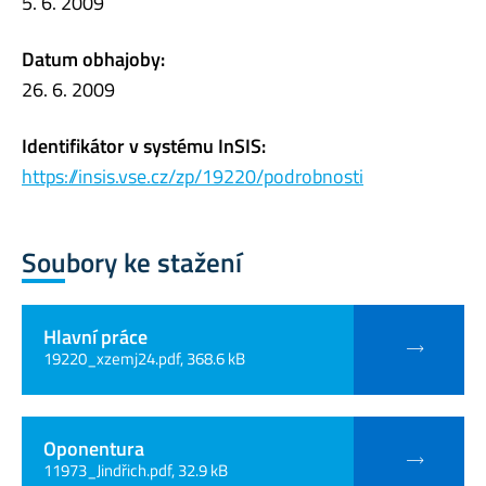
5. 6. 2009
Datum obhajoby:
26. 6. 2009
Identifikátor v systému InSIS:
https://insis.vse.cz/zp/19220/podrobnosti
Soubory ke stažení
Hlavní práce
19220_xzemj24.pdf, 368.6 kB
Oponentura
11973_Jindřich.pdf, 32.9 kB