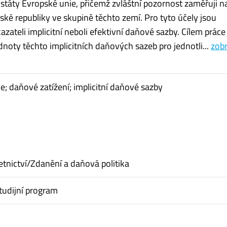
 státy Evropské unie, přičemž zvláštní pozornost zaměřuji n
ské republiky ve skupině těchto zemí. Pro tyto účely jsou
azateli implicitní neboli efektivní daňové sazby. Cílem práce 
noty těchto implicitních daňových sazeb pro jednotli...
zobr
e; daňové zatížení; implicitní daňové sazby
etnictví/Zdanění a daňová politika
tudijní program