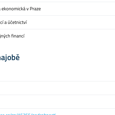
a ekonomická v Praze
cí a účetnictví
jných financí
hajobě