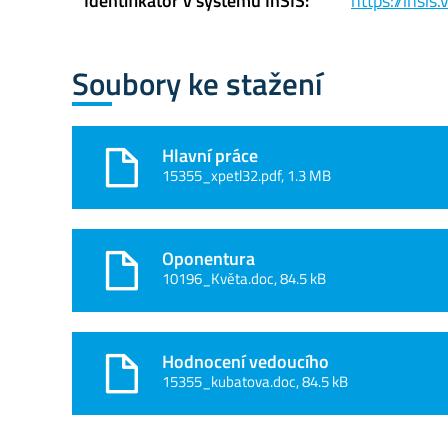
Identifikátor v systému InSIS:
https://insi
Soubory ke stažení
Hlavní práce
15355_xpetl32.pdf, 1.3 MB
Oponentura
10196_Květa.doc, 84.5 kB
Hodnocení vedoucího
15355_kubatova.doc, 84.5 kB