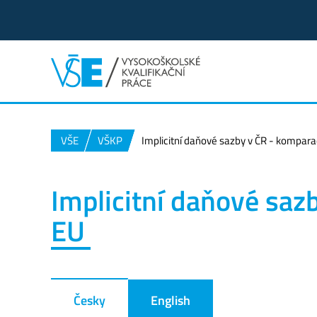
VŠE
VŠKP
Implicitní daňové sazby v ČR - kompara
Implicitní daňové saz
EU
Česky
English