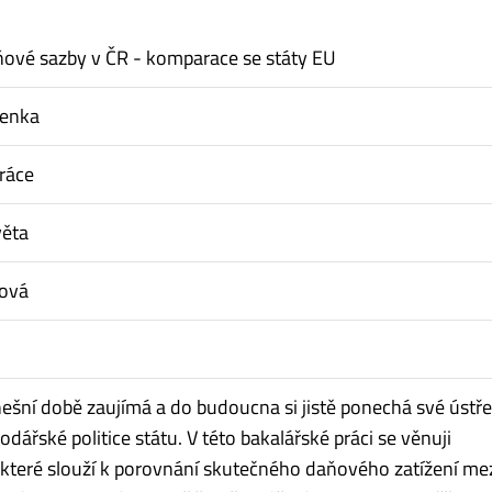
aňové sazby v ČR - komparace se státy EU
Lenka
ráce
věta
tová
ešní době zaujímá a do budoucna si jistě ponechá své ústř
dářské politice státu. V této bakalářské práci se věnuji
které slouží k porovnání skutečného daňového zatížení me