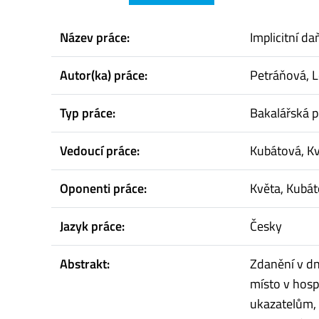
Název práce:
Implicitní d
Autor(ka) práce:
Petráňová, 
Typ práce:
Bakalářská p
Vedoucí práce:
Kubátová, K
Oponenti práce:
Květa, Kubá
Jazyk práce:
Česky
Abstrakt:
Zdanění v dn
místo v hospo
ukazatelům, 