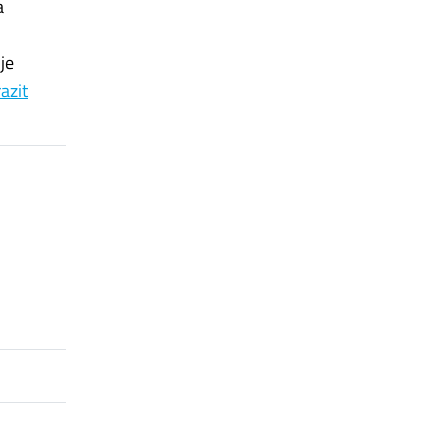
a
je
azit