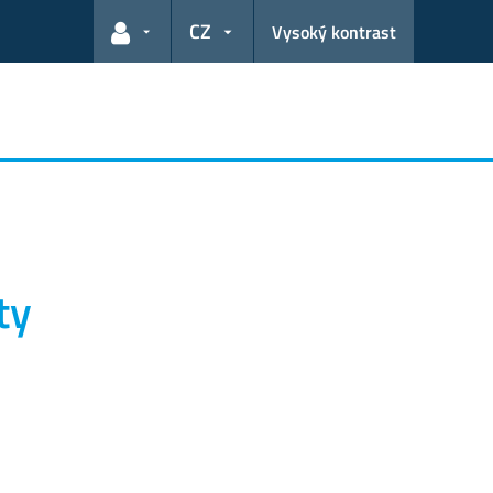
CZ
Vysoký kontrast
Odkazy pro uživatele
ty