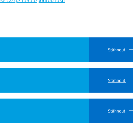
s.vse.cz/zp/15355/podrobnosti
Stáhnout
Stáhnout
Stáhnout