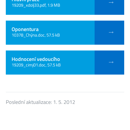
19209_xdolj33.pdf, 1.9 MB
Oponentura
10378_Chýna.doc, 57.5 kB
Hodnocení vedoucího
19209_cimj01.doc, 57.5 kB
Poslední aktualizace:
1. 5. 2012