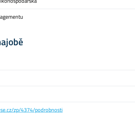
nikohospodářská
nagementu
hajobě
s.vse.cz/zp/4374/podrobnosti