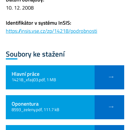
10. 12. 2008
Identifikátor v systému InSIS:
https://insis.vse.cz/zp/14218/podrobnosti
Soubory ke stažení
Hlavní práce
14218_xfaij03.pdf, 1 MB
Oponentura
8593_zeleny.pdf, 111.7 kB