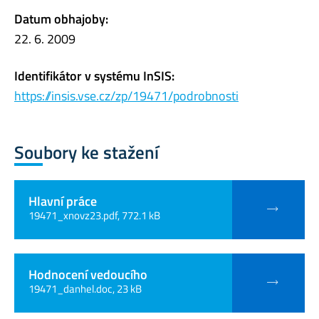
Datum obhajoby:
22. 6. 2009
Identifikátor v systému InSIS:
https://insis.vse.cz/zp/19471/podrobnosti
Soubory ke stažení
Hlavní práce
19471_xnovz23.pdf, 772.1 kB
Hodnocení vedoucího
19471_danhel.doc, 23 kB