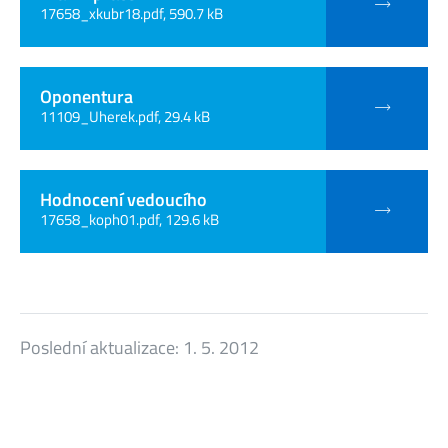
17658_xkubr18.pdf, 590.7 kB
Oponentura
11109_Uherek.pdf, 29.4 kB
Hodnocení vedoucího
17658_koph01.pdf, 129.6 kB
Poslední aktualizace:
1. 5. 2012