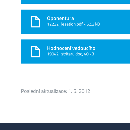
Oponentura
12222_lesetion.pdf, 462.2 kB
Hodnocení vedoucího
19042_striteru.doc, 40 kB
Poslední aktualizace:
1. 5. 2012