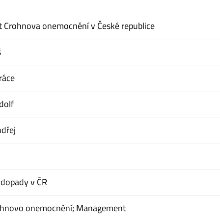
Crohnova onemocnění v České republice
š
ráce
dolf
ndřej
dopady v ČR
rohnovo onemocnění; Management