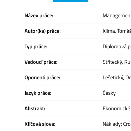
Název práce:
Management 
Autor(ka) práce:
Klíma, Tomá
Typ práce:
Diplomová p
Vedoucí práce:
Střítecký, Ru
Oponenti práce:
Lešetický, O
Jazyk práce:
Česky
Abstrakt:
Ekonomické 
Klíčová slova:
Náklady; C