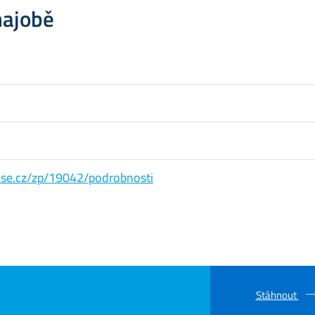
hajobě
s.vse.cz/zp/19042/podrobnosti
Stáhnout