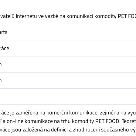
ivatelů Internetu ve vazbě na komunikaci komodity PET F
arta
ráce
n
n
ráce je zaměřena na komerční komunikace, zejména na využ
í a on-line komunikace na trhu komodity PET FOOD. Teoret
ráce jsou založená na definici a zhodnocení současného 