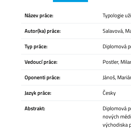
Název práce:
Typologie už
Autor(ka) práce:
Salavová, M
Typ práce:
Diplomová p
Vedoucí práce:
Postler, Mila
Oponenti práce:
Jánoš, Mariá
Jazyk práce:
Česky
Abstrakt:
Diplomová p
nových médi
východiska p