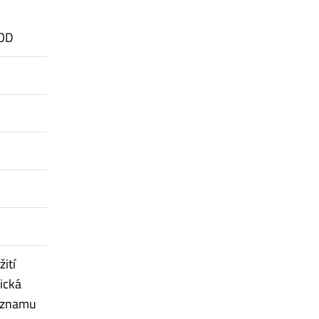
OOD
ití
ická
významu