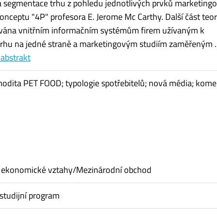
a segmentace trhu z pohledu jednotlivých prvků marketing
onceptu "4P" profesora E. Jerome Mc Carthy. Další část teor
nována vnitřním informačním systémům firem užívaným k
rhu na jedné straně a marketingovým studiím zaměřeným ..
 abstrakt
modita PET FOOD; typologie spotřebitelů; nová média; kome
 ekonomické vztahy/Mezinárodní obchod
studijní program