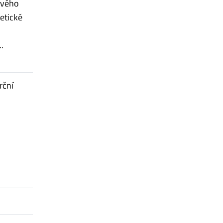
ového
etické
.
rční