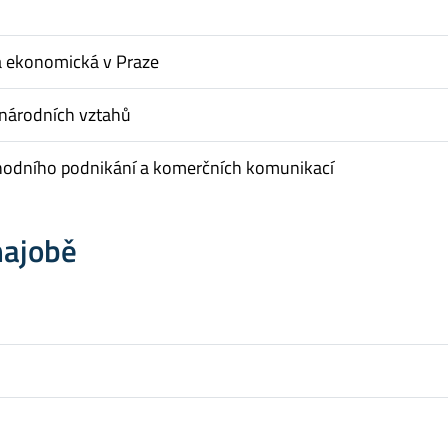
a ekonomická v Praze
inárodních vztahů
hodního podnikání a komerčních komunikací
hajobě