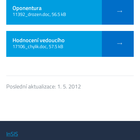
Oponentura
11392_drozen.doc, 56.5 kB
Hodnocení vedoucího
17106_chylik.doc, 57.5 kB
Poslední aktualizace:
1. 5. 2012
InSIS