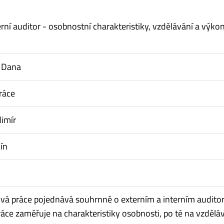
erní auditor - osobnostní charakteristiky, vzdělávání a výko
 Dana
ráce
dimír
ín
vá práce pojednává souhrnně o externím a interním auditor
ráce zaměřuje na charakteristiky osobnosti, po té na vzdělá