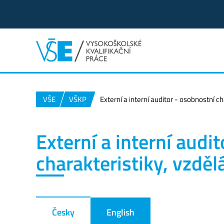
VŠE
VŠKP
Externí a interní auditor - osobnostní c
Externí a interní audi
charakteristiky, vzděl
Česky
English