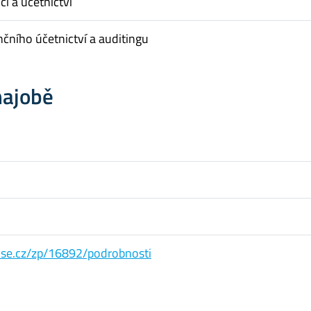
cí a účetnictví
nčního účetnictví a auditingu
hajobě
s.vse.cz/zp/16892/podrobnosti