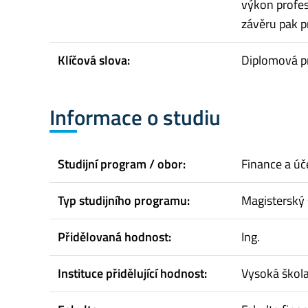
výkon profes
závěru pak pr
Klíčová slova:
Diplomová prá
Informace o studiu
Studijní program / obor:
Finance a úče
Typ studijního programu:
Magisterský 
Přidělovaná hodnost:
Ing.
Instituce přidělující hodnost:
Vysoká škol