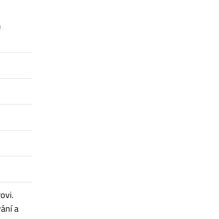
n
ovi.
vání a