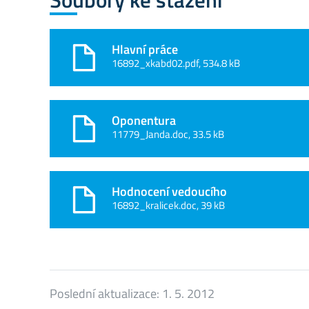
Hlavní práce
16892_xkabd02.pdf, 534.8 kB
Oponentura
11779_Janda.doc, 33.5 kB
Hodnocení vedoucího
16892_kralicek.doc, 39 kB
Poslední aktualizace:
1. 5. 2012