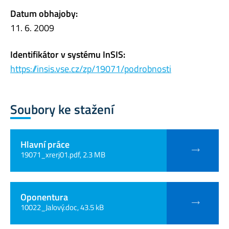
Datum obhajoby:
11. 6. 2009
Identifikátor v systému InSIS:
https://insis.vse.cz/zp/19071/podrobnosti
Soubory ke stažení
Hlavní práce
19071_xrerj01.pdf, 2.3 MB
Oponentura
10022_Jalový.doc, 43.5 kB