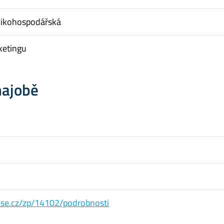
nikohospodářská
ketingu
hajobě
s.vse.cz/zp/14102/podrobnosti