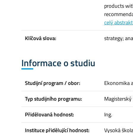
products wit
recommendati
celý abstrakt
Klíčová slova:
strategy; an
Informace o studiu
Studijní program / obor:
Ekonomika 
Typ studijního programu:
Magisterský 
Přidělovaná hodnost:
Ing.
Instituce přidělující hodnost:
Vysoká škol