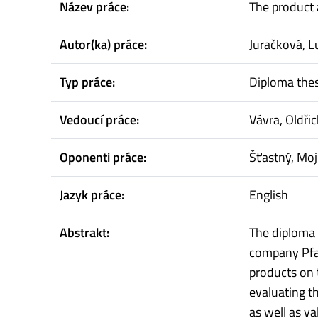
Název práce:
The product 
Autor(ka) práce:
Juračková, L
Typ práce:
Diploma thes
Vedoucí práce:
Vávra, Oldři
Oponenti práce:
Šťastný, Moj
Jazyk práce:
English
Abstrakt:
The diploma 
company Pfann
products on 
evaluating t
as well as va