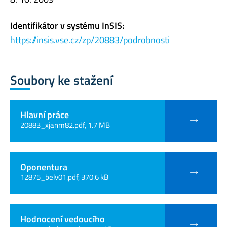
Identifikátor v systému InSIS:
https://insis.vse.cz/zp/20883/podrobnosti
Soubory ke stažení
Hlavní práce
20883_xjanm82.pdf, 1.7 MB
Oponentura
12875_belv01.pdf, 370.6 kB
Hodnocení vedoucího