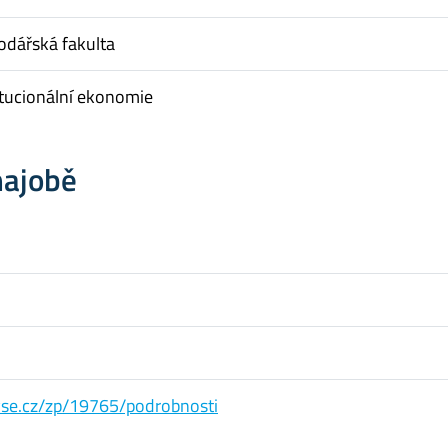
dářská fakulta
itucionální ekonomie
hajobě
s.vse.cz/zp/19765/podrobnosti