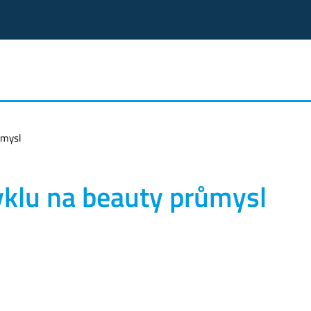
ůmysl
yklu na beauty průmysl