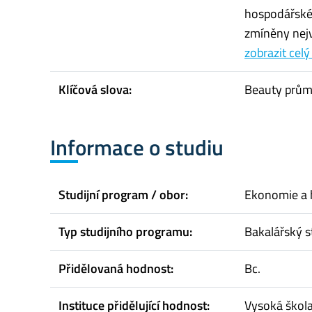
hospodářskéh
zmíněny nejv
zobrazit celý
Klíčová slova:
Beauty průmy
Informace o studiu
Studijní program / obor:
Ekonomie a 
Typ studijního programu:
Bakalářský s
Přidělovaná hodnost:
Bc.
Instituce přidělující hodnost:
Vysoká škol