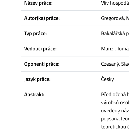
Název práce:
Vliv hospodá
Autor(ka) práce:
Gregorová, 
Typ práce:
Bakalářská p
Vedoucí práce:
Munzi, Tomá
Oponenti práce:
Czesaný, Sla
Jazyk práce:
Česky
Abstrakt:
Předložená b
výrobků osob
uvedeny názo
popsána teor
teoretickou