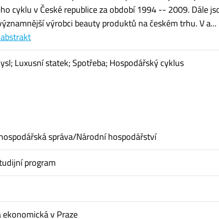
o cyklu v České republice za období 1994 -- 2009. Dále js
ýznamnější výrobci beauty produktů na českém trhu. V a...
 abstrakt
sl; Luxusní statek; Spotřeba; Hospodářský cyklus
hospodářská správa/Národní hospodářství
tudijní program
a ekonomická v Praze