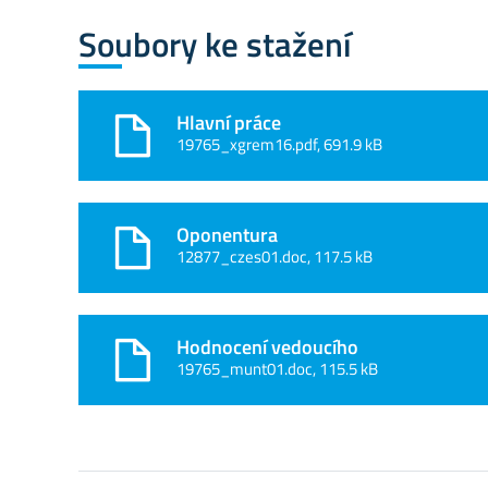
Soubory ke stažení
Hlavní práce
19765_xgrem16.pdf, 691.9 kB
Oponentura
12877_czes01.doc, 117.5 kB
Hodnocení vedoucího
19765_munt01.doc, 115.5 kB