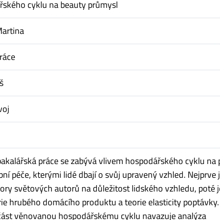
řského cyklu na beauty průmysl
Martina
ráce
š
voj
akalářská práce se zabývá vlivem hospodářského cyklu na 
ní péče, kterými lidé dbají o svůj upravený vzhled. Nejprve 
ry světových autorů na důležitost lidského vzhledu, poté j
ie hrubého domácího produktu a teorie elasticity poptávky.
 část věnovanou hospodářskému cyklu navazuje analýza