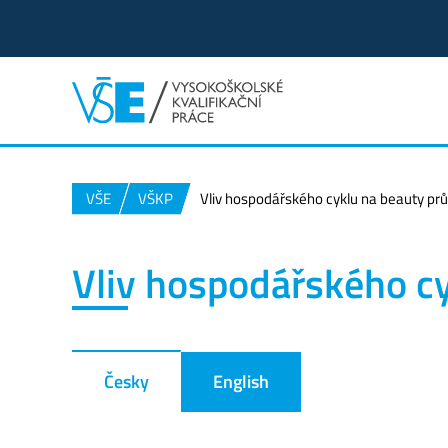
VŠE
VŠKP
Vliv hospodářského cyklu na beauty pr
Vliv hospodářského c
Česky
English