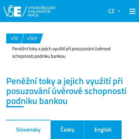
CZ
VŠE
VŠKP
Peněžní toky a jejich využití při posuzování úvěrové
schopnosti podniku bankou
Peněžní toky a jejich využití při
posuzování úvěrové schopnosti
podniku bankou
Slovensky
Česky
English