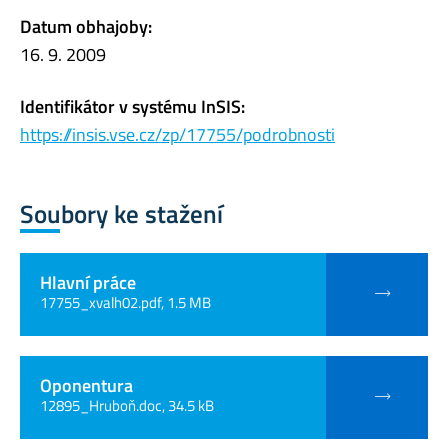
Datum obhajoby:
16. 9. 2009
Identifikátor v systému InSIS:
https://insis.vse.cz/zp/17755/podrobnosti
Soubory ke stažení
Hlavní práce
17755_xvalh02.pdf, 1.5 MB
Oponentura
12895_Hruboň.doc, 34.5 kB