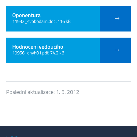
Oponentura
11532_svobodam.doc, 116 kB
Hodnocení vedoucího
19956_chyh01.pdf, 74.2 kB
Poslední aktualizace:
1. 5. 2012