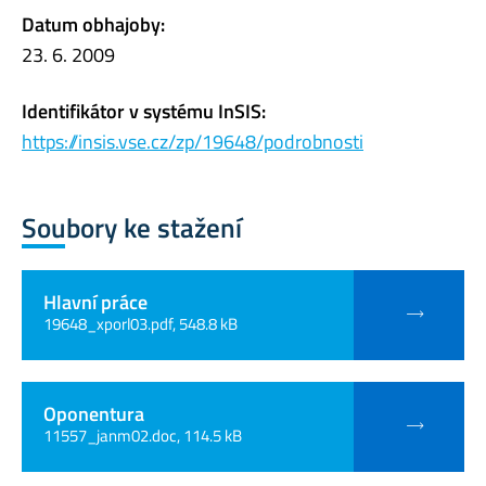
Datum obhajoby:
23. 6. 2009
Identifikátor v systému InSIS:
https://insis.vse.cz/zp/19648/podrobnosti
Soubory ke stažení
Hlavní práce
19648_xporl03.pdf, 548.8 kB
Oponentura
11557_janm02.doc, 114.5 kB