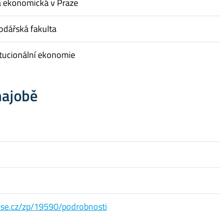
a ekonomická v Praze
dářská fakulta
itucionální ekonomie
hajobě
s.vse.cz/zp/19590/podrobnosti