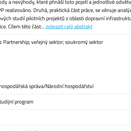
ody a nevýhody, které přináší toto pojetí a jednotlivé odvětv
PP realizováno. Druhá, praktická část práce, se věnuje analý
ých studií pilotních projektů z oblasti dopravní infrastrukt
ce. Cílem této část...
zobrazit celý abstrakt
ic Partnership; veřejný sektor; soukromý sektor
hospodářská správa/Národní hospodářství
tudijní program