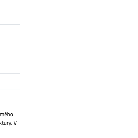
romého
ktury. V