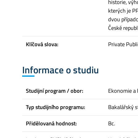
historie, výh
kterých je P
dvou případov
České republi
Klíčová slova:
Private Publ
Informace o studiu
Studijní program / obor:
Ekonomie a 
Typ studijního programu:
Bakalářský s
Přidělovaná hodnost:
Bc.