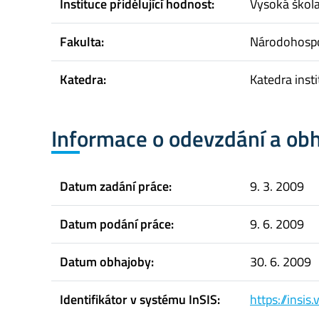
Instituce přidělující hodnost:
Vysoká škol
Fakulta:
Národohospo
Katedra:
Katedra inst
Informace o odevzdání a ob
Datum zadání práce:
9. 3. 2009
Datum podání práce:
9. 6. 2009
Datum obhajoby:
30. 6. 2009
Identifikátor v systému InSIS:
https://insi