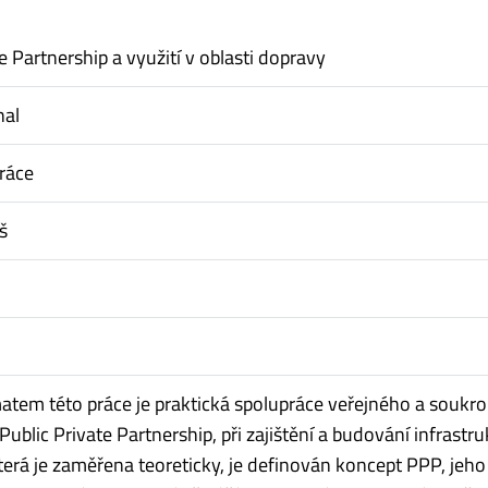
e Partnership a využití v oblasti dopravy
hal
ráce
š
atem této práce je praktická spolupráce veřejného a souk
 Public Private Partnership, při zajištění a budování infrastru
která je zaměřena teoreticky, je definován koncept PPP, jeho