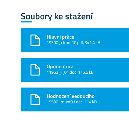
Soubory ke stažení
Hlavní práce
19590_xtrum10.pdf, 341.4 kB
Oponentura
11962_jilj01.doc, 115.5 kB
Hodnocení vedoucího
19590_munt01.doc, 114 kB