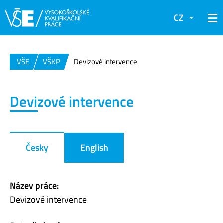
CZ
VŠE
VŠKP
Devizové intervence
Devizové intervence
Česky
English
Název práce:
Devizové intervence