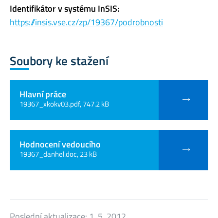
Identifikátor v systému InSIS:
https://insis.vse.cz/zp/19367/podrobnosti
Soubory ke stažení
Hlavní práce
19367_xkokv03.pdf, 747.2 kB
Hodnocení vedoucího
19367_danhel.doc, 23 kB
Poslední aktualizace:
1. 5. 2012