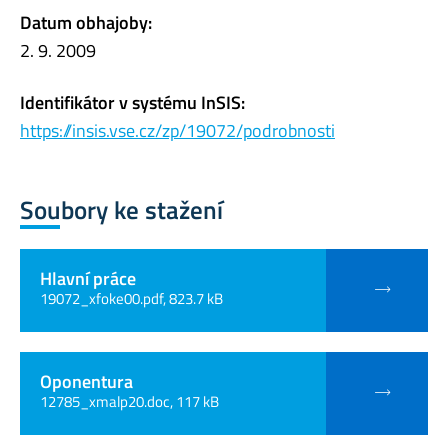
Datum obhajoby:
2. 9. 2009
Identifikátor v systému InSIS:
https://insis.vse.cz/zp/19072/podrobnosti
Soubory ke stažení
Hlavní práce
19072_xfoke00.pdf, 823.7 kB
Oponentura
12785_xmalp20.doc, 117 kB