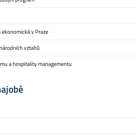
a ekonomická v Praze
inárodních vztahů
ismu a hospitality managementu
hajobě