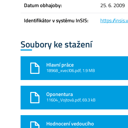
Datum obhajoby:
25. 6. 2009
Identifikátor v systému InSIS:
https://insi
Soubory ke stažení
Hlavní práce
18968_xvecl06.pdf, 1.9 MB
Oponentura
11604_Vojtová.pdf, 69.3 kB
Hodnocení vedoucího