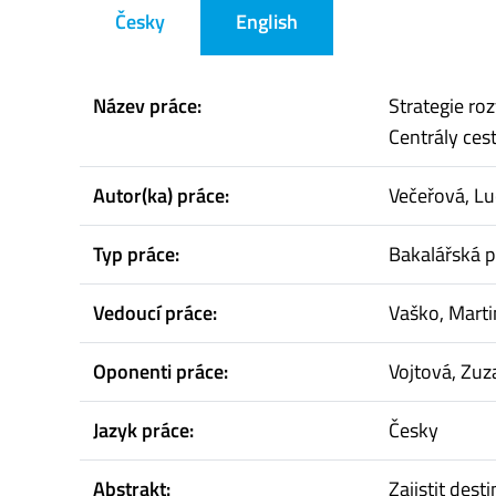
Česky
English
Název práce:
Strategie ro
Centrály ces
Autor(ka) práce:
Večeřová, Lu
Typ práce:
Bakalářská p
Vedoucí práce:
Vaško, Marti
Oponenti práce:
Vojtová, Zuz
Jazyk práce:
Česky
Abstrakt:
Zajistit des