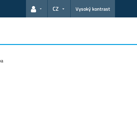
CZ
Vysoký kontrast
Odkazy pro uživatele
va