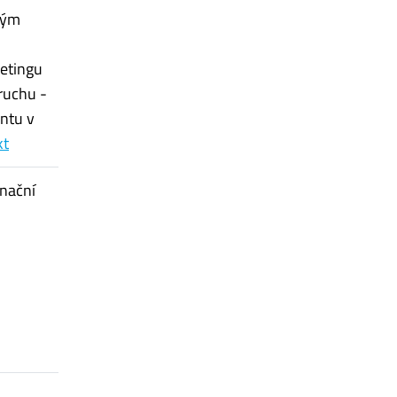
ným
ketingu
ruchu -
entu v
kt
inační