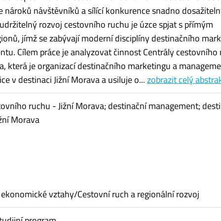
se nároků návštěvníků a sílící konkurence snadno dosažitel
 udržitelný rozvoj cestovního ruchu je úzce spjat s přímým
ionů, jímž se zabývají moderní disciplíny destinačního mar
u. Cílem práce je analyzovat činnost Centrály cestovního 
va, která je organizací destinačního marketingu a managem
ce v destinaci Jižní Morava a usiluje o...
zobrazit celý abstra
tovního ruchu - Jižní Morava; destinační management; dest
ižní Morava
ekonomické vztahy/Cestovní ruch a regionální rozvoj
tudijní program