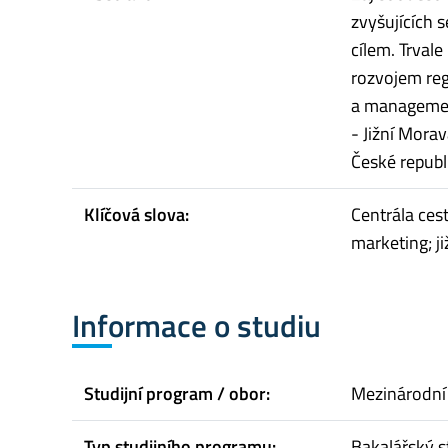
zvyšujících 
cílem. Trvale
rozvojem reg
a management
- Jižní Mora
České republi
Klíčová slova:
Centrála ces
marketing; j
Informace o studiu
Studijní program / obor:
Mezinárodní 
Typ studijního programu:
Bakalářský s