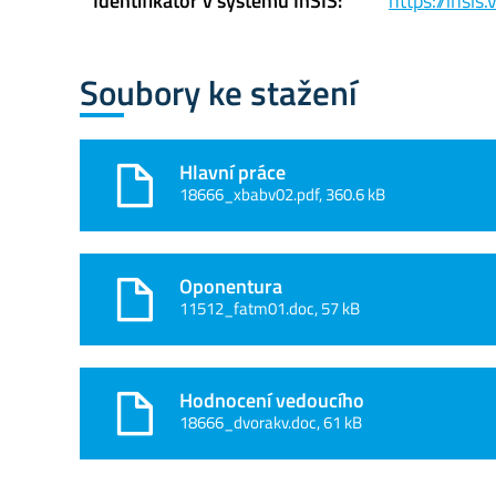
Identifikátor v systému InSIS:
https://insi
Soubory ke stažení
Hlavní práce
18666_xbabv02.pdf, 360.6 kB
Oponentura
11512_fatm01.doc, 57 kB
Hodnocení vedoucího
18666_dvorakv.doc, 61 kB