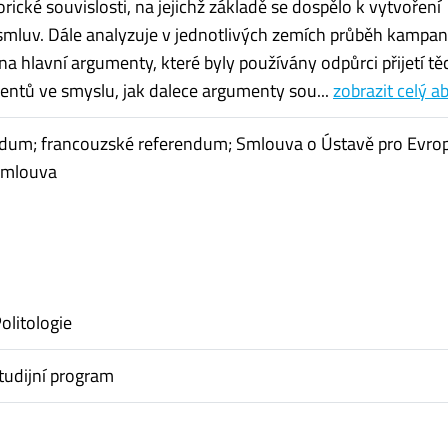
rické souvislosti, na jejichž základě se dospělo k vytvoření
smluv. Dále analyzuje v jednotlivých zemích průběh kampan
na hlavní argumenty, které byly používány odpůrci přijetí tě
ntů ve smyslu, jak dalece argumenty sou...
zobrazit celý a
ndum; francouzské referendum; Smlouva o Ústavě pro Evro
smlouva
olitologie
tudijní program