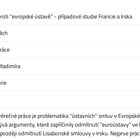
oti "evropské ústavě" - případové studie Francie a Irska
těch
ráce
Vladimíra
rie
rečné práce je problematika "ústavních" smluv v Evropské 
ývá argumenty, které zapříčinily odmítnutí "euroústavy" ve 
 později odmítnutí Lisabonské smlouvy v Irsku. Nejprve prá