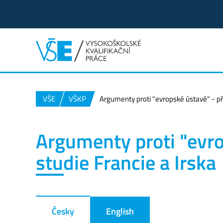
VŠE
VŠKP
Argumenty proti "evropské ústavě" - př
Argumenty proti "evro
studie Francie a Irska
Česky
English