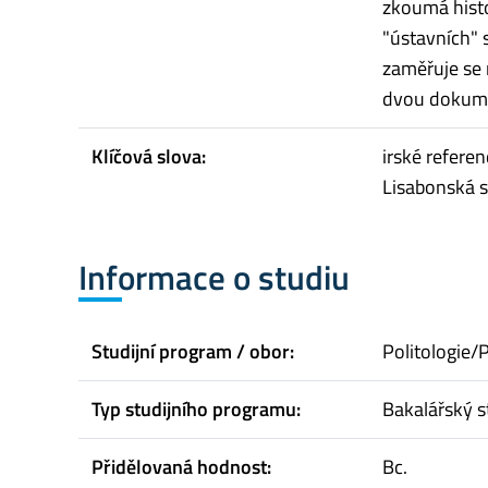
zkoumá histo
"ústavních" 
zaměřuje se 
dvou dokume
Klíčová slova:
irské refere
Lisabonská 
Informace o studiu
Studijní program / obor:
Politologie/P
Typ studijního programu:
Bakalářský s
Přidělovaná hodnost:
Bc.