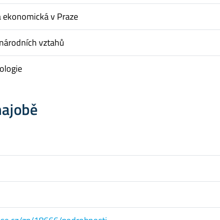
a ekonomická v Praze
inárodních vztahů
tologie
hajobě