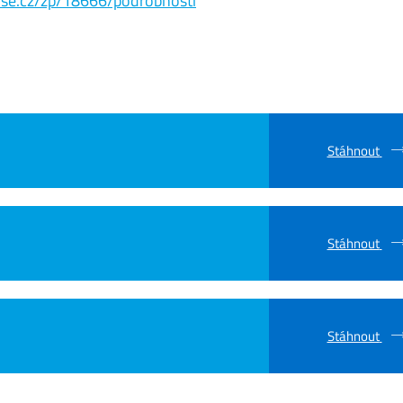
s.vse.cz/zp/18666/podrobnosti
Stáhnout
Stáhnout
Stáhnout