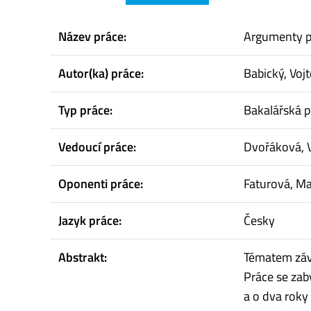
Název práce:
Argumenty pr
Autor(ka) práce:
Babický, Voj
Typ práce:
Bakalářská p
Vedoucí práce:
Dvořáková, 
Oponenti práce:
Faturová, Ma
Jazyk práce:
Česky
Abstrakt:
Tématem závě
Práce se zab
a o dva roky