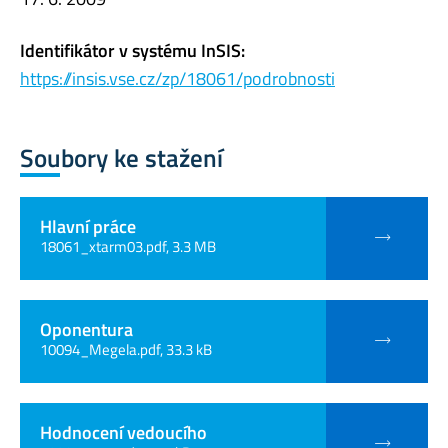
Identifikátor v systému InSIS:
https://insis.vse.cz/zp/18061/podrobnosti
Soubory ke stažení
Hlavní práce
18061_xtarm03.pdf, 3.3 MB
Oponentura
10094_Megela.pdf, 33.3 kB
Hodnocení vedoucího