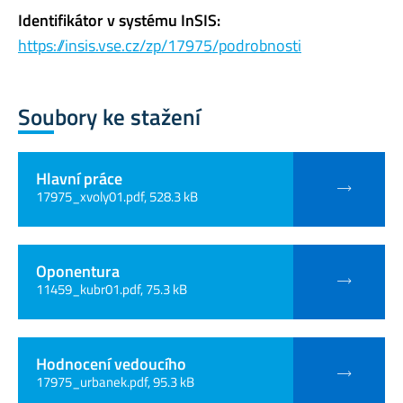
Identifikátor v systému InSIS:
https://insis.vse.cz/zp/17975/podrobnosti
Soubory ke stažení
Hlavní práce
17975_xvoly01.pdf, 528.3 kB
Oponentura
11459_kubr01.pdf, 75.3 kB
Hodnocení vedoucího
17975_urbanek.pdf, 95.3 kB