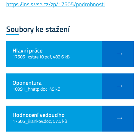
https://insis.vse.cz/zp/17505/podrobnosti
Soubory ke stažení
Hlavní práce
17505_xstae10.pdf, 482.6 kB
Oponentura
10991_hnatp.doc, 49 kB
Hodnocení vedoucího
17505_jirankov.doc, 57.5 kB