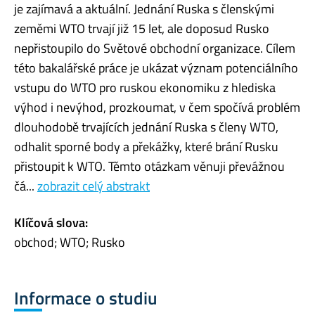
je zajímavá a aktuální. Jednání Ruska s členskými
zeměmi WTO trvají již 15 let, ale doposud Rusko
nepřistoupilo do Světové obchodní organizace. Cílem
této bakalářské práce je ukázat význam potenciálního
vstupu do WTO pro ruskou ekonomiku z hlediska
výhod i nevýhod, prozkoumat, v čem spočívá problém
dlouhodobě trvajících jednání Ruska s členy WTO,
odhalit sporné body a překážky, které brání Rusku
přistoupit k WTO. Těmto otázkam věnuji převážnou
čá...
zobrazit celý abstrakt
Klíčová slova:
obchod; WTO; Rusko
Informace o studiu