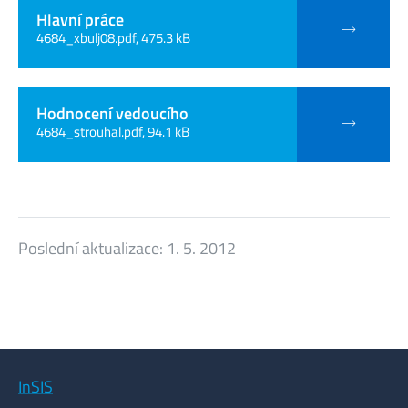
Hlavní práce
4684_xbulj08.pdf, 475.3 kB
Hodnocení vedoucího
4684_strouhal.pdf, 94.1 kB
Poslední aktualizace:
1. 5. 2012
InSIS