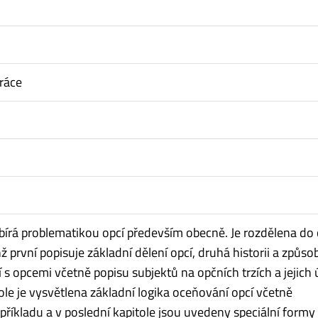
ráce
bírá problematikou opcí především obecně. Je rozdělena do 
hž první popisuje základní dělení opcí, druhá historii a způso
s opcemi včetně popisu subjektů na opčních trzích a jejich 
tole je vysvětlena základní logika oceňování opcí včetně
říkladu a v poslední kapitole jsou uvedeny speciální formy 