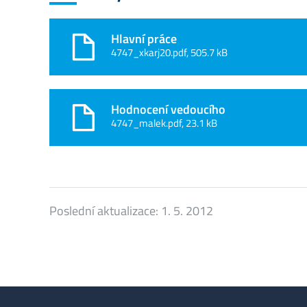
Hlavní práce
4747_xkarj20.pdf, 505.7 kB
Hodnocení vedoucího
4747_malek.pdf, 23.1 kB
Poslední aktualizace:
1. 5. 2012