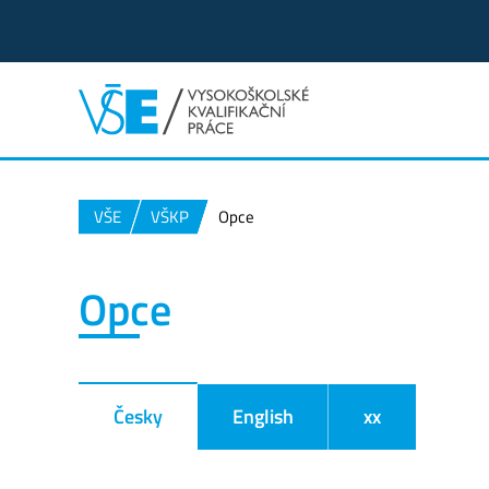
VŠE
VŠKP
Opce
Opce
Česky
English
xx