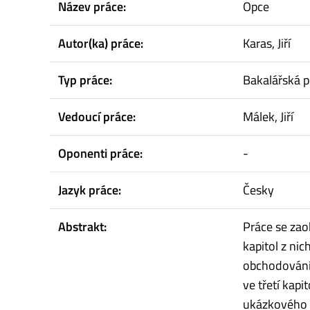
Název práce:
Opce
Autor(ka) práce:
Karas, Jiří
Typ práce:
Bakalářská p
Vedoucí práce:
Málek, Jiří
Oponenti práce:
-
Jazyk práce:
Česky
Abstrakt:
Práce se zao
kapitol z nic
obchodování 
ve třetí kapi
ukázkového p