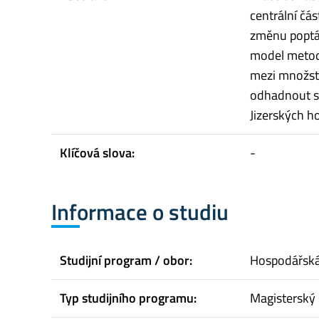
centrální čá
změnu poptáv
model metod
mezi množstv
odhadnout sp
Jizerských ho
Klíčová slova:
-
Informace o studiu
Studijní program / obor:
Hospodářská 
Typ studijního programu:
Magisterský 