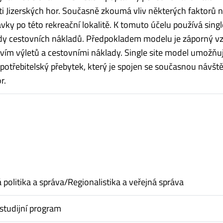
sti Jizerských hor. Současně zkoumá vliv některých faktorů 
ky po této rekreační lokalitě. K tomuto účelu používá singl
y cestovních nákladů. Předpokladem modelu je záporný v
ím výletů a cestovními náklady. Single site model umožňu
otřebitelský přebytek, který je spojen se současnou návšt
r.
politika a správa/Regionalistika a veřejná správa
studijní program