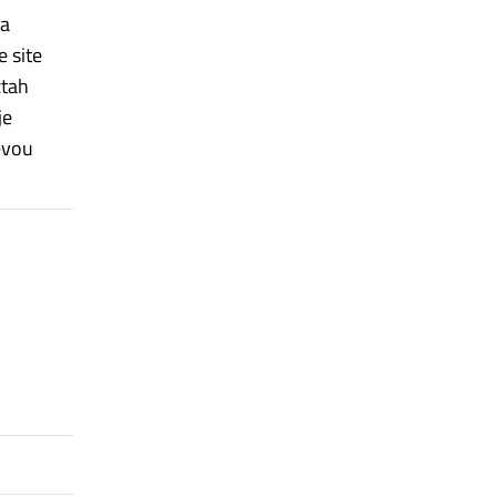
na
e site
ztah
je
ěvou