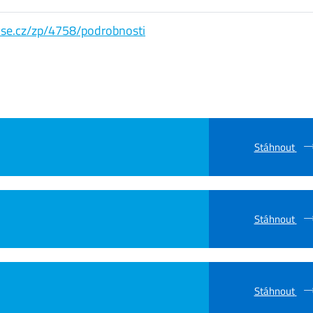
s.vse.cz/zp/4758/podrobnosti
Stáhnout
Stáhnout
Stáhnout