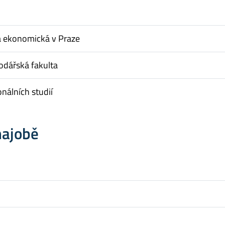
a ekonomická v Praze
dářská fakulta
onálních studií
hajobě