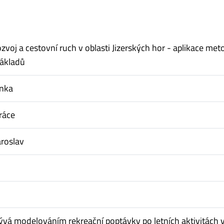
zvoj a cestovní ruch v oblasti Jizerských hor - aplikace met
nákladů
enka
ráce
roslav
ývá modelováním rekreační poptávky po letních aktivitách 