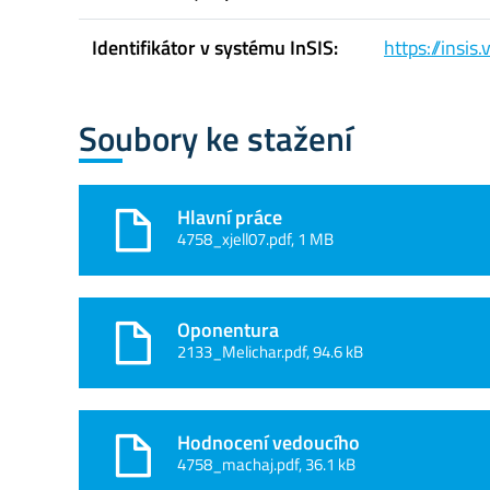
Identifikátor v systému InSIS:
https://insi
Soubory ke stažení
Hlavní práce
4758_xjell07.pdf, 1 MB
Oponentura
2133_Melichar.pdf, 94.6 kB
Hodnocení vedoucího
4758_machaj.pdf, 36.1 kB