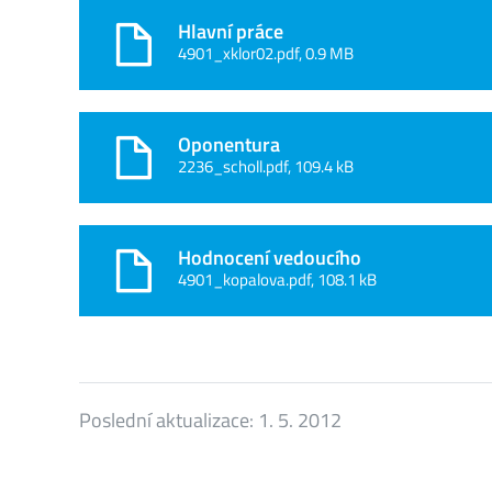
Hlavní práce
4901_xklor02.pdf, 0.9 MB
Oponentura
2236_scholl.pdf, 109.4 kB
Hodnocení vedoucího
4901_kopalova.pdf, 108.1 kB
Poslední aktualizace:
1. 5. 2012