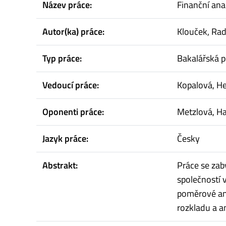
Název práce:
Finanční ana
Autor(ka) práce:
Klouček, Ra
Typ práce:
Bakalářská p
Vedoucí práce:
Kopalová, H
Oponenti práce:
Metzlová, H
Jazyk práce:
Česky
Abstrakt:
Práce se zab
společností 
poměrové ana
rozkladu a a