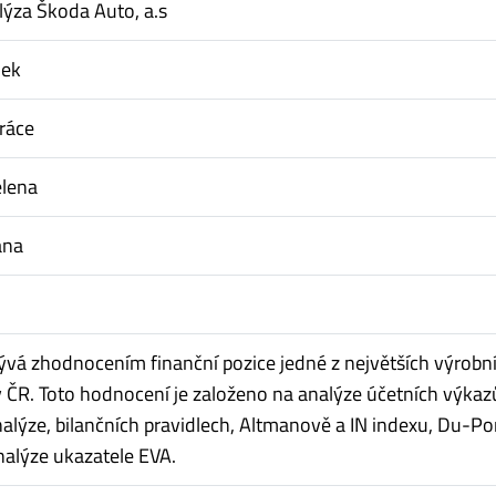
lýza Škoda Auto, a.s
dek
ráce
elena
ana
ývá zhodnocením finanční pozice jedné z největších výrobn
v ČR. Toto hodnocení je založeno na analýze účetních výkaz
lýze, bilančních pravidlech, Altmanově a IN indexu, Du-P
nalýze ukazatele EVA.