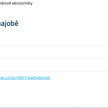
nikové ekonomiky
hajobě
s.vse.cz/zp/4901/podrobnosti