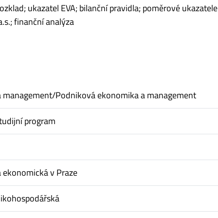
zklad; ukazatel EVA; bilanční pravidla; poměrové ukazatele
.s.; finanční analýza
a management/Podniková ekonomika a management
tudijní program
a ekonomická v Praze
nikohospodářská