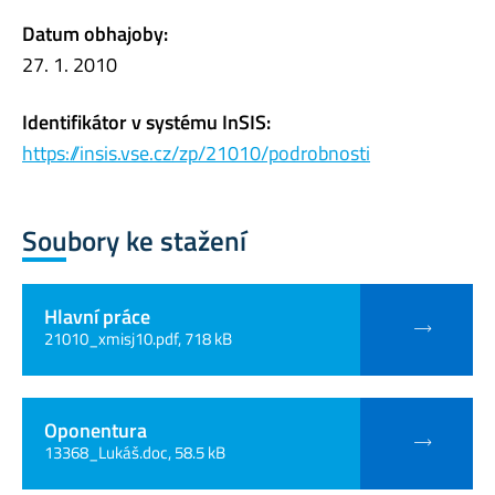
Datum obhajoby:
27. 1. 2010
Identifikátor v systému InSIS:
https://insis.vse.cz/zp/21010/podrobnosti
Soubory ke stažení
Hlavní práce
21010_xmisj10.pdf, 718 kB
Oponentura
13368_Lukáš.doc, 58.5 kB