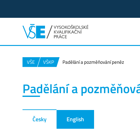
VŠE
VŠKP
Padělání a pozměňování peněz
Padělání a pozměňová
Česky
English