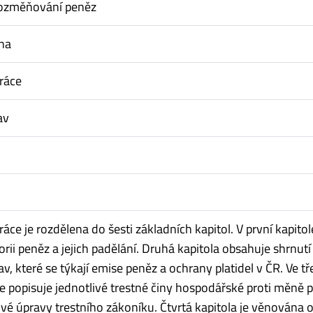
pozměňování peněz
na
ráce
av
áce je rozdělena do šesti základních kapitol. V první kapitol
orii peněz a jejich padělání. Druhá kapitola obsahuje shrnutí
v, které se týkají emise peněz a ochrany platidel v ČR. Ve tře
ce popisuje jednotlivé trestné činy hospodářské proti měně 
nové úpravy trestního zákoníku. Čtvrtá kapitola je věnována