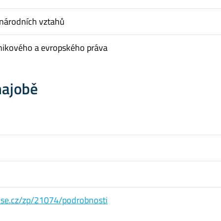
inárodních vztahů
nikového a evropského práva
hajobě
s.vse.cz/zp/21074/podrobnosti