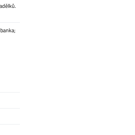
adělků.
 banka;