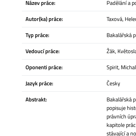
Název práce:
Padělání a 
Autor(ka) práce:
Taxová, Hele
Typ práce:
Bakalářská p
Vedoucí práce:
Žák, Květosl
Oponenti práce:
Spirit, Michal
Jazyk práce:
Česky
Abstrakt:
Bakalářská pr
popisuje hist
právních úpra
kapitole prá
stávající a 