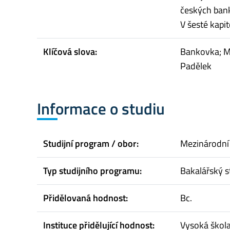
českých bank
V šesté kapi
Klíčová slova:
Bankovka; Mi
Padělek
Informace o studiu
Studijní program / obor:
Mezinárodní
Typ studijního programu:
Bakalářský s
Přidělovaná hodnost:
Bc.
Instituce přidělující hodnost:
Vysoká škol