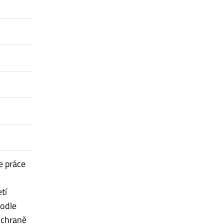
e práce
tí
podle
 ochraně