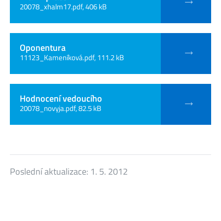
20078_xhalm17.pdf, 406 kB
Oponentura
11123_Kameníková.pdf, 111.2 kB
Hodnocení vedoucího
20078_novyja.pdf, 82.5 kB
Poslední aktualizace:
1. 5. 2012