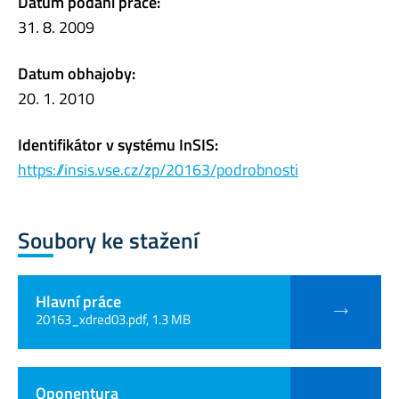
Datum podání práce:
31. 8. 2009
Datum obhajoby:
20. 1. 2010
Identifikátor v systému InSIS:
https://insis.vse.cz/zp/20163/podrobnosti
Soubory ke stažení
Hlavní práce
20163_xdred03.pdf, 1.3 MB
Oponentura