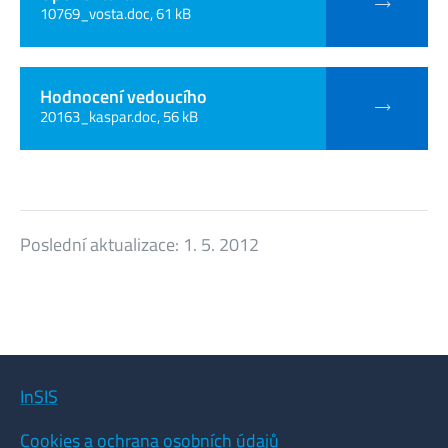
10769_vosta.doc, 61 kB
Hodnocení vedoucího
20163_kaspar.doc, 56 kB
Poslední aktualizace:
1. 5. 2012
InSIS
Cookies a ochrana osobních údajů