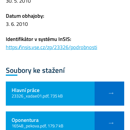
30. 5. 2010
Datum obhajoby:
3. 6. 2010
Identifikátor v systému InSIS:
https://insis.vse.cz/zp/23326/podrobnosti
Soubory ke stažení
Hlavní práce
23326_xadae01.pdf, 735 kB
Oponentura
16548_pekova.pdf, 179.7 kB